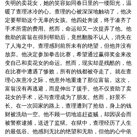
失明的卖花女，她的笑容如同春日里的一缕阳光，温
暖了查理冰冷的心。查理的心被深深地触动了，他决
定要帮助这个无辜的女孩。他四处奔波，终于凑齐了
手术所需的费用。然而，命运却又一次捉弄了他。他
救助的富翁在得到帮助后，竟然翻脸不认人，消失在
了人海之中。查理感到前所未有的绝望，但他并没有
放弃。他决定参加拳击比赛，希望通过赢得奖金来改
变自己和卖花女的命运。然而，现实却是残酷的，他
在比赛中遭遇了惨败，所有的钱都被夺走了。就在查
理心灰意冷之际，他意外地重逢了那位富翁。这次，
富翁没有再逃避，而是伸出了援手。他不仅资助了卖
花女的手术，还与查理成为了朋友。然而，好景不
长。在一次回家的路上，查理遭到了抢劫，身上的钱
财被洗劫一空。他不顾一切地追赶盗贼，却因误会而
被警察逮捕，送进了监狱。在狱中，查理经历了人生
的最低谷。他感到无比的绝望和无助，但他的心中依