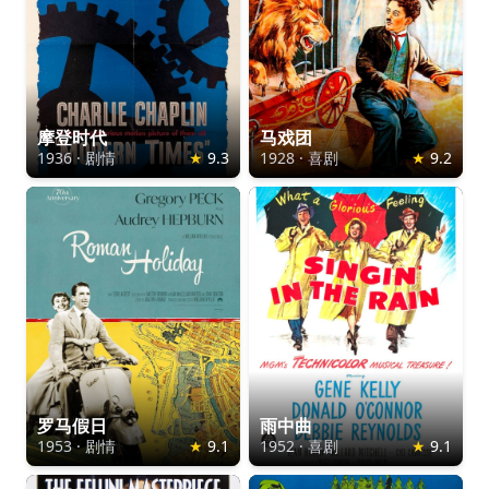
摩登时代
马戏团
1936
·
剧情
★
9.3
1928
·
喜剧
★
9.2
罗马假日
雨中曲
1953
·
剧情
★
9.1
1952
·
喜剧
★
9.1