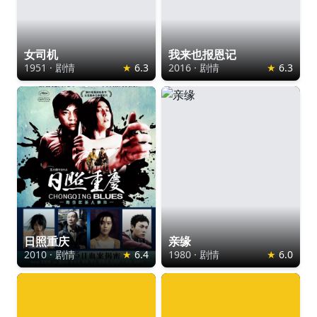
女司机
我来也报恩记
1951
·
剧情
★
6.3
2016
·
剧情
★
6.3
日照重庆
亲缘
2010
·
剧情
★
6.4
1980
·
剧情
★
6.0