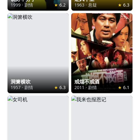
1999
·
剧情
★
6.2
1963
·
悬疑
★
6.3
洞箫横吹
戒烟不戒酒
1957
·
剧情
★
6.3
2011
·
剧情
★
6.1