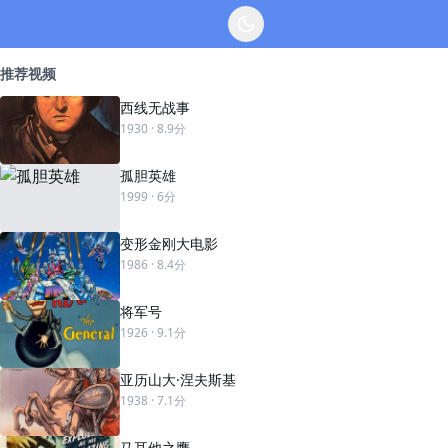
推荐视频
西线无战事
1930
· 8.9分
孤胆英雄
1999
· 6分
变形金刚大电影
1986
· 8.4分
将军号
1926
· 9.1分
亚历山大·涅夫斯基
1938
· 7.1分
马耳他之鹰