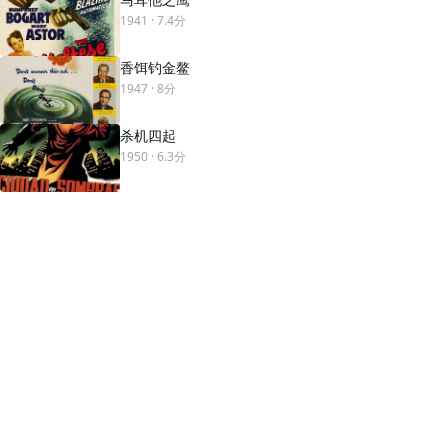
1941
· 7.4分
香饵钓金鳌
1947
· 8分
杀机四起
1950
· 6.3分