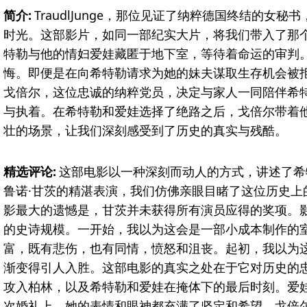
简介:
TraudlJunge，那位见证了纳粹德国终结的女
时光。这部影片，如同一部纪实大片，将我们带入了那
特勒与他的情妇爱娃藏匿于地下室，等待着命运的审判
悔。即便是在向希特勒请求为她的妹夫谋取生存机会被
戈倍尔，这位忠诚的纳粹党员，决定与家人一同陪伴希
与执着。在希特勒和爱娃选择了绝路之后，戈倍尔带着
壮的场景，让我们深刻感受到了历史的真实与残酷。
精选评论:
这部电影以一种深刻而动人的方式，讲述了希
鲁诺·甘茨的精湛表演，我们仿佛亲眼目睹了这位历史
影最大的遗憾是，甘茨并未获得所有演员应得的奖项。
的史诗规模。一开始，我以为这会是一部小成本制作的
富，既有悲伤，也有同情，愤怒和沮丧。起初，我以为
渐变得引人入胜。这部电影的真实之处在于它对历史的
攻入柏林，以及希特勒和爱娃在掩体下的最后时刻。爱
次婚礼上，她的表情和眼神都充满了坚定和希望。戈倍