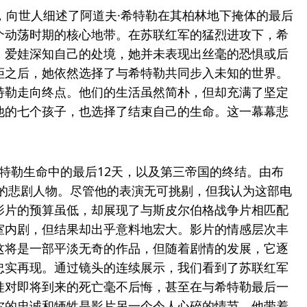
秘书，向世人细述了阿道夫·希特勒在其柏林地下掩体的最后
个动荡时期的核心地带。在苏联红军的猛烈进攻下，希
。爱娃深知自己的处境，她并未表现出丝毫的恐惧或后
拒之后，她依然选择了与希特勒共同步入未知的世界。
特勒走向终点。他们的生活虽然简朴，但却充满了坚定
他的七个孩子，也选择了结束自己的生命。这一幕幕悲
特勒生命中的最后12天，以及第三帝国的终结。由布
上的悲剧人物。尽管他的表演无可挑剔，但我认为这部电
影片的预算虽低，却展现了与斯皮尔伯格战争片相匹配
室内剧，但结果却出乎意料地宏大。影片的情感层次丰
这将是一部平淡无奇的作品，但随着剧情的发展，它逐
忠实再现。通过镜头的连续展示，我们看到了苏联红军
娃对即将到来的死亡毫不后悔，甚至在与希特勒最后一
尔的忠诚和牺牲是影片另一个令人心碎的情节。他带着